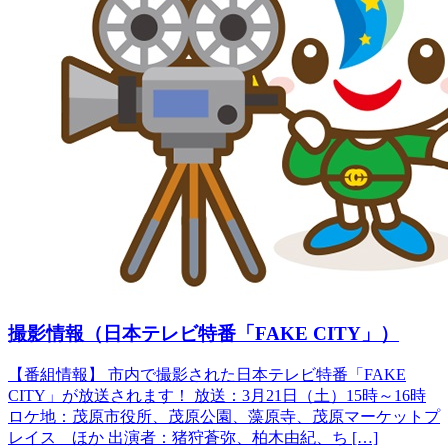
撮影情報（日本テレビ特番「FAKE CITY」）
【番組情報】 市内で撮影された日本テレビ特番「FAKE
CITY」が放送されます！ 放送：3月21日（土）15時～16時
ロケ地：茂原市役所、茂原公園、藻原寺、茂原マーケットプ
レイス ほか 出演者：猪狩蒼弥、柏木由紀、ち […]