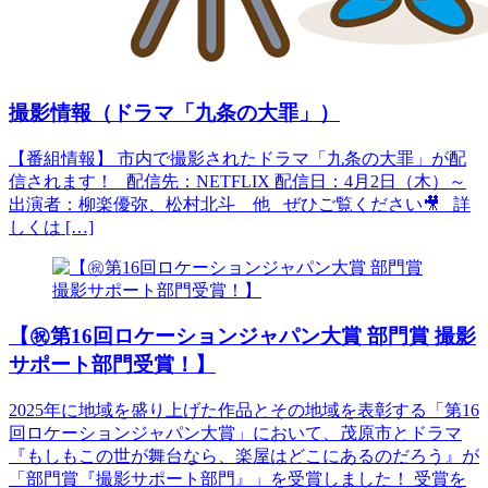
撮影情報（ドラマ「九条の大罪」）
【番組情報】 市内で撮影されたドラマ「九条の大罪」が配
信されます！ 配信先：NETFLIX 配信日：4月2日（木）～
出演者：柳楽優弥、松村北斗 他 ぜひご覧ください🎥 詳
しくは […]
【㊗第16回ロケーションジャパン大賞 部門賞 撮影
サポート部門受賞！】
2025年に地域を盛り上げた作品とその地域を表彰する「第16
回ロケーションジャパン大賞」において、茂原市とドラマ
『もしもこの世が舞台なら、楽屋はどこにあるのだろう』が
「部門賞『撮影サポート部門』」を受賞しました！ 受賞を