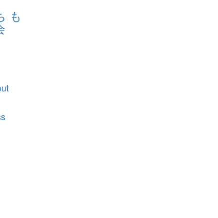
 も
会
ut
ss