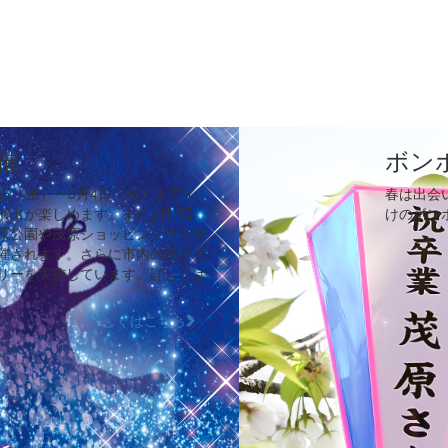
催
ボン
日（土）〜3月4日（水）までイ
春は出会
演出が楽しめます。また2月7日
けのボン
原公園や茂原ショッピングプラザ
催されます。さらに市内の商店で
リーを実施しています。詳しくは
詳しくはこちら