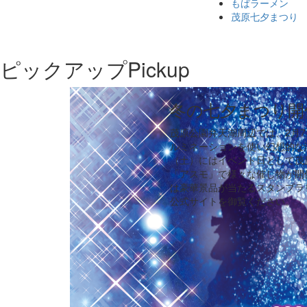
もばラーメン
茂原七夕まつり
ピックアップ
Pickup
冬の七夕まつり開
茂原公園弁天湖周辺では、2月7
ルミネーションを使い幻想的な
（土）にはイベント日として茂
「アスモ」で様々な催し物が開
は豪華景品が当たるスタンプラ
公式サイトを御覧ください。