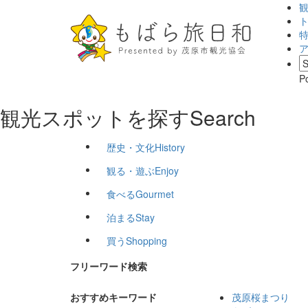
P
観光スポットを探す
Search
歴史・文化
History
観る・遊ぶ
Enjoy
食べる
Gourmet
泊まる
Stay
買う
Shopping
フリーワード検索
おすすめキーワード
茂原桜まつり