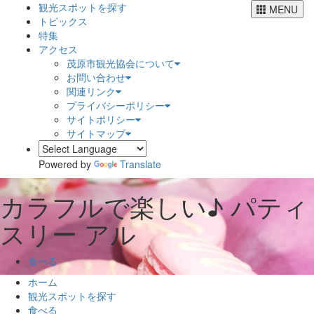
観光スポットを探す
MENU
トピックス
特集
アクセス
茂原市観光協会について
お問い合わせ
関連リンク
プライバシーポリシー
サイトポリシー
サイトマップ
Powered by
Translate
カラフルで楽しい♪
パティ
スリー アル
食べる
ホーム
観光スポットを探す
食べる