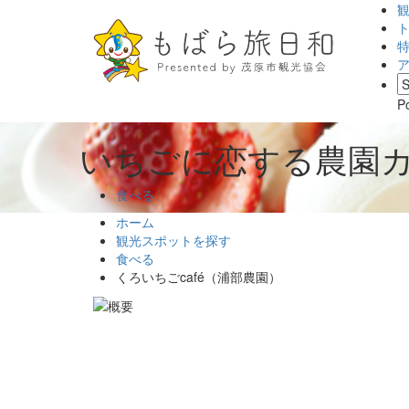
P
いちごに恋する農園
食べる
ホーム
観光スポットを探す
食べる
くろいちごcafé（浦部農園）