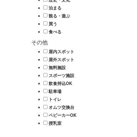
泊まる
観る・遊ぶ
買う
食べる
その他
屋内スポット
屋外スポット
無料施設
スポーツ施設
飲食持込OK
駐車場
トイレ
オムツ交換台
ベビーカーOK
授乳室