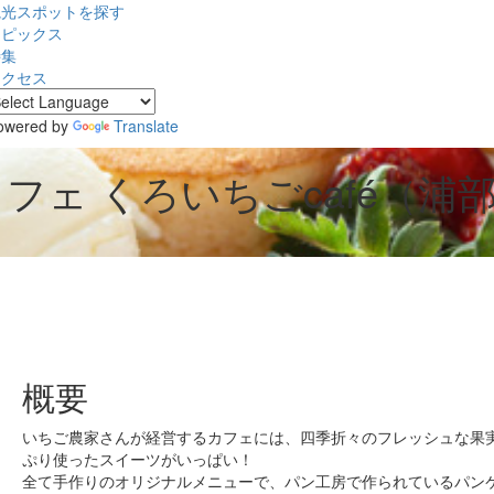
観光スポットを探す
トピックス
特集
アクセス
owered by
Translate
カフェ
くろいちごcafé（浦
概要
いちご農家さんが経営するカフェには、四季折々のフレッシュな果
ぷり使ったスイーツがいっぱい！
全て手作りのオリジナルメニューで、パン工房で作られているパン