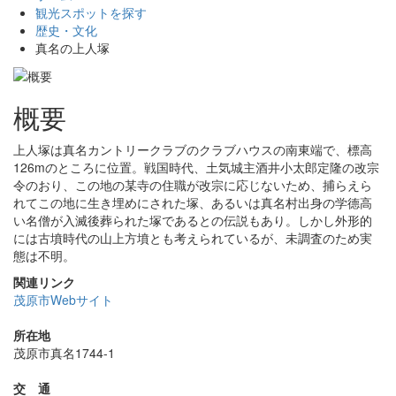
観光スポットを探す
歴史・文化
真名の上人塚
概要
上人塚は真名カントリークラブのクラブハウスの南東端で、標高
126mのところに位置。戦国時代、土気城主酒井小太郎定隆の改宗
令のおり、この地の某寺の住職が改宗に応じないため、捕らえら
れてこの地に生き埋めにされた塚、あるいは真名村出身の学德高
い名僧が入滅後葬られた塚であるとの伝説もあり。しかし外形的
には古墳時代の山上方墳とも考えられているが、未調査のため実
態は不明。
関連リンク
茂原市Webサイト
所在地
茂原市真名1744-1
交 通