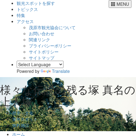
観光スポットを探す
MENU
トピックス
特集
アクセス
茂原市観光協会について
お問い合わせ
関連リンク
プライバシーポリシー
サイトポリシー
サイトマップ
Powered by
Translate
様々な伝説の残る塚
真名の
上人塚
歴史・文化
屋外スポット
無料施設
ホーム