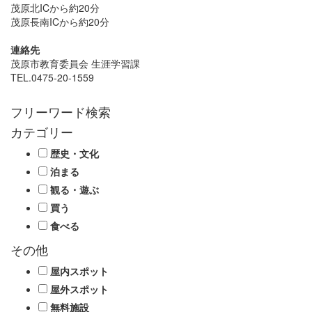
茂原北ICから約20分
茂原長南ICから約20分
連絡先
茂原市教育委員会 生涯学習課
TEL.0475-20-1559
フリーワード検索
カテゴリー
歴史・文化
泊まる
観る・遊ぶ
買う
食べる
その他
屋内スポット
屋外スポット
無料施設