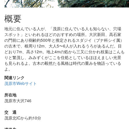
概要
地元に住んでいる人が、「茂原に住んでいる人も知らない、穴場
スポット」といわれるほどのおすすめの場所。大沢新田、高石家
の門前にあり樹齢約500年と推定されるスダジイ（ブナ科シイ属）
の古木で、根周り12m、大人5〜6人が入れるうろがあるんだ。目
どおり7m、高さ12m。地上4mの処から三又に分かれ枝葉はこんも
りと繁茂し、みみずくがここを住処としているほほえましい光景
も見られるよ。古木の毅然たる風格は時代の重みを物語っている
よ。
関連リンク
茂原市Webサイト
所在地
茂原市大沢746
交 通
茂原北ICから約10分