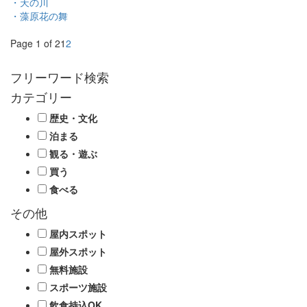
・天の川
・藻原花の舞
Page 1 of 2
1
2
フリーワード検索
カテゴリー
歴史・文化
泊まる
観る・遊ぶ
買う
食べる
その他
屋内スポット
屋外スポット
無料施設
スポーツ施設
飲食持込OK