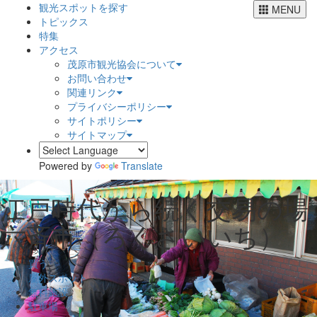
観光スポットを探す
MENU
トピックス
特集
アクセス
茂原市観光協会について
お問い合わせ
関連リンク
プライバシーポリシー
サイトポリシー
サイトマップ
Powered by
Translate
江戸時代から続く交易の場
六斉市（ろくさいいち）
買う
屋外スポット
無料施設
駐車場