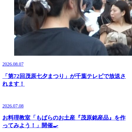
2026.08.07
「第72回茂原七夕まつり」が千葉テレビで放送さ
れます！
2026.07.08
お料理教室「もばらのお土産『茂原銘産品』を作
ってみよう！」開催🍳