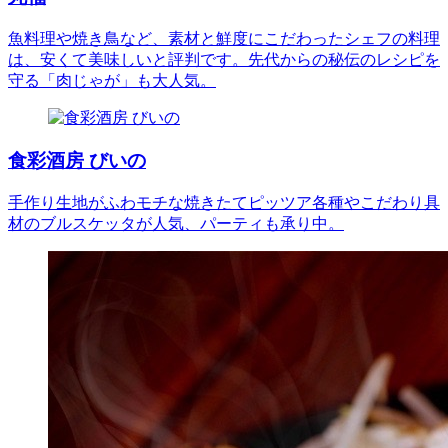
魚料理や焼き鳥など、素材と鮮度にこだわったシェフの料理
は、安くて美味しいと評判です。先代からの秘伝のレシピを
守る「肉じゃが」も大人気。
食彩酒房 びいの
手作り生地がふわモチな焼きたてピッツア各種やこだわり具
材のブルスケッタが人気、パーティも承り中。