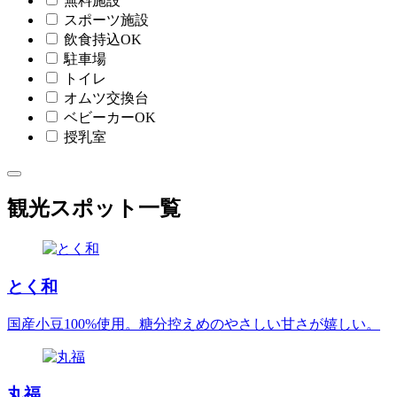
無料施設
スポーツ施設
飲食持込OK
駐車場
トイレ
オムツ交換台
ベビーカーOK
授乳室
観光スポット一覧
とく和
国産小豆100%使用。糖分控えめのやさしい甘さが嬉しい。
丸福