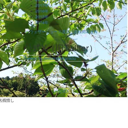
2017年
2016年
2015年
2014年
公式X（旧Twitter）
Tweets by mobarashikankou
タイムラインが表示されない方は下記の
リンクからご覧ください。
名残惜し