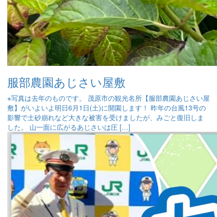
服部農園あじさい屋敷
※写真は去年のものです。 茂原市の観光名所【服部農園あじさい屋
敷】がいよいよ明日6月1日(土)に開園します！ 昨年の台風13号の
影響で土砂崩れなど大きな被害を受けましたが、みごと復旧しま
した。 山一面に広がるあじさいは圧 […]