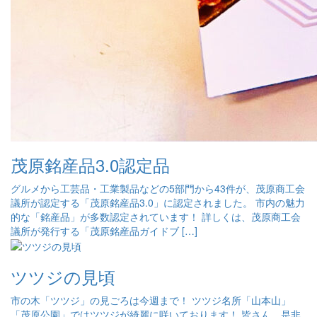
茂原銘産品3.0認定品
グルメから工芸品・工業製品などの5部門から43件が、茂原商工会
議所が認定する「茂原銘産品3.0」に認定されました。 市内の魅力
的な「銘産品」が多数認定されています！ 詳しくは、茂原商工会
議所が発行する「茂原銘産品ガイドブ […]
ツツジの見頃
市の木「ツツジ」の見ごろは今週まで！ ツツジ名所「山本山」
「茂原公園」ではツツジが綺麗に咲いております！ 皆さん、是非