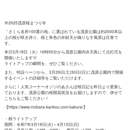
🌸2025茂原桜まつり🌸
「さくら名所100選の地」に選ばれている茂原公園は約2000本以
上の桜が咲き誇り、桜と朱色の弁財天が織りなす風景は圧巻で
す。
本日3月18日（火）16時50分から茂原公園内弁天島にて点灯式を
開催いたします💡
ライトアップの瞬間を、ぜひご覧ください。
また、特設ページから、3月29日(土)30日(日)に茂原公園内で開催
するイベントの詳細等をご覧いただけます。
さらに！人気コーナーオジジのあさんぽ桜日記も昨日より更新し
ております。茂原公園の桜開花状況をお届けしますので、併せて
こちらもご覧ください！
【https://www.mobara-kankou.com/sakura/】
・桜ライトアップ
期間：令和7年3月18日(火)～4月13日(日)