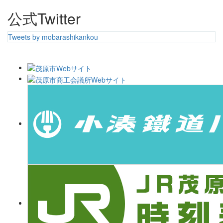
公式Twitter
Tweets by mobarashikankou