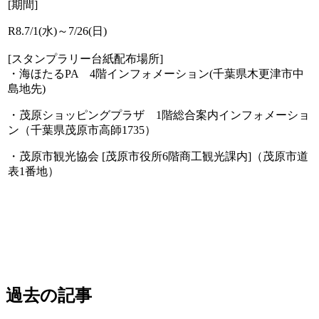
[
期間
]
R8.7/1(
水
)
～
7/26(
日
)
[
スタンプラリー台紙配布場所
]
・海ほたる
PA
4
階インフォメーション
(
千葉県木更津市中
島地先
)
・茂原ショッピングプラザ
1
階総合案内インフォメーショ
ン（千葉県茂原市高師
1735
）
・茂原市観光協会
[
茂原市役所
6
階商工観光課内
]
（茂原市道
表
1
番地
）
過去の記事