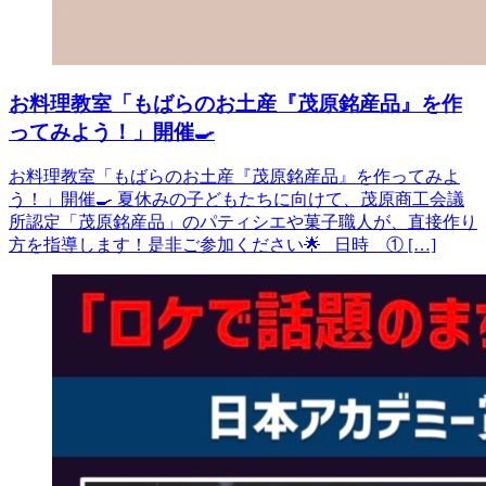
お料理教室「もばらのお土産『茂原銘産品』を作
ってみよう！」開催🍳
お料理教室「もばらのお土産『茂原銘産品』を作ってみよ
う！」開催🍳 夏休みの子どもたちに向けて、茂原商工会議
所認定「茂原銘産品」のパティシエや菓子職人が、直接作り
方を指導します！是非ご参加ください🌟 日時 ① […]