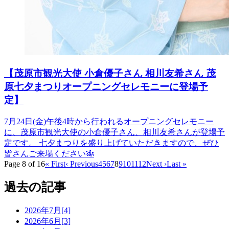
【茂原市観光大使 小倉優子さん 相川友希さん 茂
原七夕まつりオープニングセレモニーに登場予
定】
7月24日(金)午後4時から行われるオープニングセレモニー
に、茂原市観光大使の小倉優子さん、相川友希さんが登場予
定です。 七夕まつりを盛り上げていただきますので、ぜひ
皆さんご来場ください🎋
Page 8 of 16
« First
‹ Previous
4
5
6
7
8
9
10
11
12
Next ›
Last »
過去の記事
2026年7月[4]
2026年6月[3]