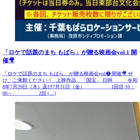
「ロケで話題のまち もばら」が贈る映画会vol.1 開
催🎥
「ロケで話題のまち もばら」が贈る映画会vol.➊ 開催🎥 ぜ
ひ、ご来館ください！ 上映作品 「国宝」 日時 令和
8年7月29日（水）及び7月31日（金） 1回目 10：
00～ 2回 […]