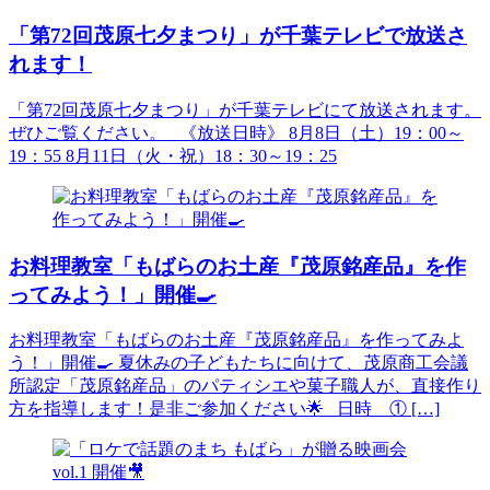
「第72回茂原七夕まつり」が千葉テレビで放送さ
れます！
「第72回茂原七夕まつり」が千葉テレビにて放送されます。
ぜひご覧ください。 《放送日時》 8月8日（土）19：00～
19：55 8月11日（火・祝）18：30～19：25
お料理教室「もばらのお土産『茂原銘産品』を作
ってみよう！」開催🍳
お料理教室「もばらのお土産『茂原銘産品』を作ってみよ
う！」開催🍳 夏休みの子どもたちに向けて、茂原商工会議
所認定「茂原銘産品」のパティシエや菓子職人が、直接作り
方を指導します！是非ご参加ください🌟 日時 ① […]