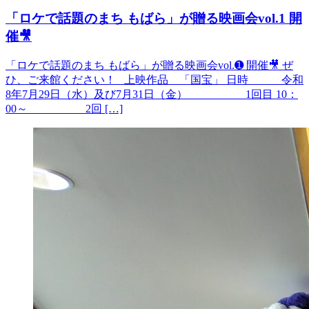
「ロケで話題のまち もばら」が贈る映画会vol.1 開
催🎥
「ロケで話題のまち もばら」が贈る映画会vol.➊ 開催🎥 ぜ
ひ、ご来館ください！ 上映作品 「国宝」 日時 令和
8年7月29日（水）及び7月31日（金） 1回目 10：
00～ 2回 […]