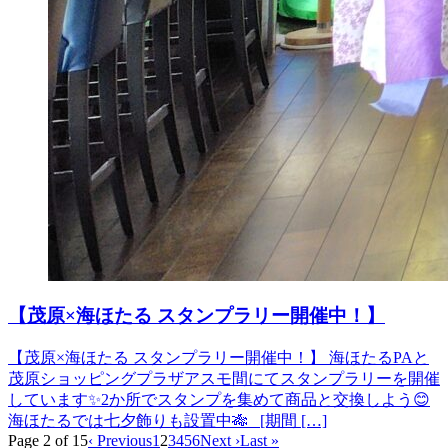
【茂原×海ほたる スタンプラリー開催中！】
【茂原×海ほたる スタンプラリー開催中！】 海ほたるPAと
茂原ショッピングプラザアスモ間にてスタンプラリーを開催
しています✨2か所でスタンプを集めて商品と交換しよう😊
海ほたるでは七夕飾りも設置中🎋 [期間 […]
Page 2 of 15
‹ Previous
1
2
3
4
5
6
Next ›
Last »